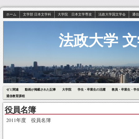
ホーム
文学部 日本文学科
大学院 日本文学専攻
法政大学国文学会
通信
法政大学 文
ゼミ関連
動画が掲載された記事
大学院
学生・卒業生の活躍
教員・卒業生・学
通信教育課程
役員名簿
2011年度 役員名簿