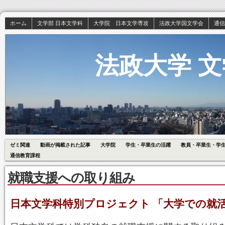
ホーム
文学部 日本文学科
大学院 日本文学専攻
法政大学国文学会
通信
法政大学 文
ゼミ関連
動画が掲載された記事
大学院
学生・卒業生の活躍
教員・卒業生・学
通信教育課程
就職支援への取り組み
日本文学科特別プロジェクト 「大学での就