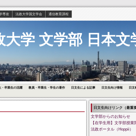
学専攻
法政大学国文学会
通信教育課程
政大学 文学部 日本文
生・卒業生の活躍
教員・卒業生・学生の著作
日文生による記事
日文生向け情報
日文
日文生向けリンク（最重
文学部からのお知らせ
【在学生用】文学部授業
法政ポータル（Hoppii）