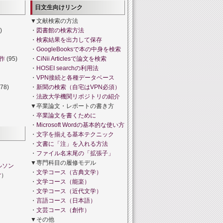
日文生向けリンク
▼文献検索の方法
)
・
図書館の検索方法
・
検索結果を出力して保存
・
GoogleBooksで本の中身を検索
作
(95)
・
CiNii Articlesで論文を検索
・
HOSEI searchの利用法
・
VPN接続と各種データベース
78)
・
新聞の検索（自宅はVPN必須）
・
法政大学機関リポジトリの紹介
▼卒業論文・レポートの書き方
・
卒業論文を書くために
・
Microsoft Wordの基本的な使い方
・
文字を揃える基本テクニック
・
文書に「注」を入れる方法
・
ファイル名末尾の「拡張子」
▼専門科目の履修モデル
ルソン
・
文学コース（古典文学）
r
）
・
文学コース（能楽）
・
文学コース（近代文学）
・
言語コース（日本語）
・
文芸コース（創作）
▼その他