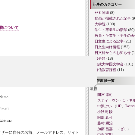
記事のカテゴリー
ゼミ関連
(8)
動画が掲載された記事
(9
大学院
(100)
載について
学生・卒業生の活躍
(80)
教員・卒業生・学生の著
日文生による記事
(21)
日文生向け情報
(152)
日文科からのお知らせ
(1
未分類
(18)
法政大学国文学会
(101)
通信教育課程
(11)
専任教員一覧
教授
間宮 厚司
Name
スティーヴン・G・ネ
中沢けい
（
HP
、
Twitte
Email
小秋元 段
阿部 真弓
ebsite
藤村 耕治
加藤 昌嘉
（
ゼミ
）
ウザーに自分の名前、メールアドレス、サイト
中丸 宣明