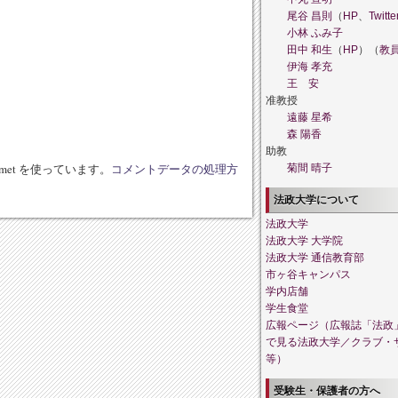
尾谷 昌則
（
HP
、
Twitte
小林 ふみ子
田中 和生
（
HP
）（
教
伊海 孝充
。
王 安
准教授
遠藤 星希
森 陽香
助教
met を使っています。
コメントデータの処理方
菊間 晴子
法政大学について
法政大学
法政大学 大学院
法政大学 通信教育部
市ヶ谷キャンパス
学内店舗
学生食堂
広報ページ（広報誌「法政
で見る法政大学／クラブ・
等）
受験生・保護者の方へ