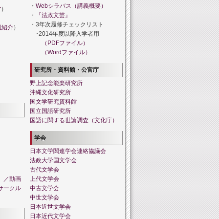
・
Webシラバス（講義概要）
r
）
・
『法政文芸』
・3年次履修チェックリスト
員紹介
）
･2014年度以降入学者用
（PDFファイル）
（Wordファイル）
研究所・資料館・公官庁
野上記念能楽研究所
沖縄文化研究所
国文学研究資料館
国立国語研究所
国語に関する世論調査（文化庁）
学会
日本文学関連学会連絡協議会
法政大学国文学会
古代文学会
」／動画
上代文学会
サークル
中古文学会
中世文学会
日本近世文学会
日本近代文学会