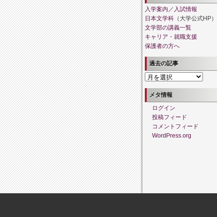
入学案内／入試情報
日本文学科
（大学公式HP）
文学部の講義一覧
キャリア・就職支援
保護者の方へ
過去の記事
過
去
の
メタ情報
記
ログイン
事
投稿フィード
コメントフィード
WordPress.org