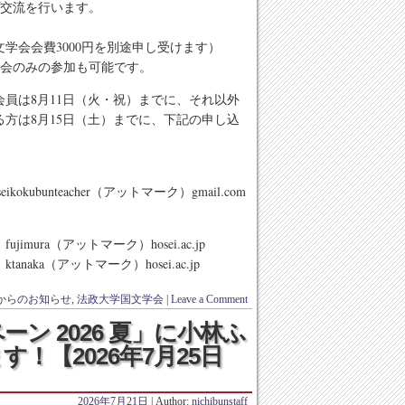
を行います。
学会会費3000円を別途申し受けます）
みの参加も可能です。
員は8月11日（火・祝）までに、それ以外
方は8月15日（土）までに、下記の申し込
ubunteacher（アットマーク）gmail.com
ura（アットマーク）hosei.ac.jp
トマーク）hosei.ac.jp
からのお知らせ
,
法政大学国文学会
|
Leave a Comment
ンペーン 2026 夏」に小林ふ
！【2026年7月25日
2026年7月21日
| Author:
nichibunstaff