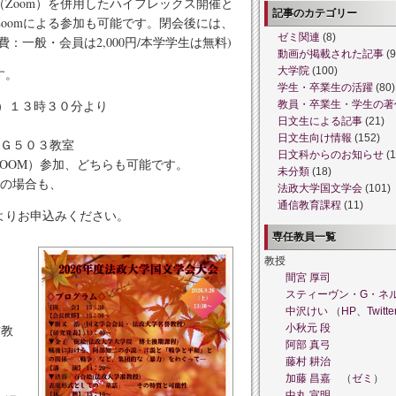
Zoom）を併用したハイフレックス開催と
記事のカテゴリー
oomによる参加も可能です。閉会後には、
ゼミ関連
(8)
：一般・会員は2,000円/本学学生は無料)
動画が掲載された記事
(9
大学院
(100)
す。
学生・卒業生の活躍
(80)
）１３時３０分より
教員・卒業生・学生の著
日文生による記事
(21)
日文生向け情報
(152)
Ｇ５０３教室
日文科からのお知らせ
(1
M）参加、どちらも可能です。
未分類
(18)
場合も、
法政大学国文学会
(101)
通信教育課程
(11)
よりお申込みください。
専任教員一覧
教授
間宮 厚司
スティーヴン・G・ネ
中沢けい
（
HP
、
Twitte
誉教
小秋元 段
阿部 真弓
藤村 耕治
加藤 昌嘉
（
ゼミ
）
中丸 宣明