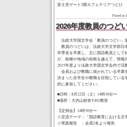
富士見ゲート3階カフェテリアつどひ
Posted in
2026年度教員のつ
法政大学国文学会「教員のつどい」第
教員のつどいは、法政大学文学部日本
学専攻を卒業し、主に国語教員として
が、校種や地域の垣根を越えて、情報
2015年度より法政大学国文学会内で活
会員および教職に就かれている卒業生
決まった在学生や教職を目指している
的に参加してください。
■日時：8月22日（土）14時30分〜
■場所：大内山校舎Y402教室
【定例会】14時30分〜
☆交流テーマ：「国語教育における文
☆実践報告 ：会員2名より報告