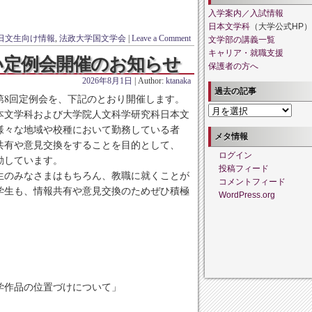
入学案内／入試情報
日本文学科
（大学公式HP）
日文生向け情報
,
法政大学国文学会
|
Leave a Comment
文学部の講義一覧
キャリア・就職支援
どい定例会開催のお知らせ
保護者の方へ
2026年8月1日
| Author:
ktanaka
過去の記事
8回定例会を、下記のとおり開催します。
過
文学科および大学院人文科学研究科日本文
去
様々な地域や校種において勤務している者
の
メタ情報
共有や意見交換をすることを目的として、
記
ログイン
動しています。
事
投稿フィード
のみなさまはもちろん、教職に就くことが
コメントフィード
学生も、情報共有や意見交換のためぜひ積極
WordPress.org
学作品の位置づけについて」