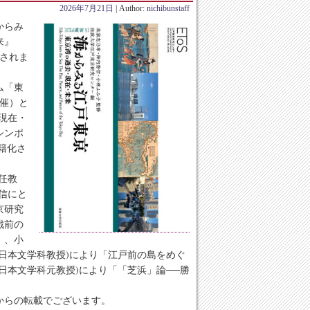
2026年7月21日
| Author:
nichibunstaff
からみ
来』
行されま
ム「東
開催）と
現在・
シンポ
籍化さ
任教
信にと
京研究
戦前の
」、小
日本文学科教授)により「江戸前の島をめぐ
日本文学科元教授)により「「芝浜」論──勝
からの転載でございます。