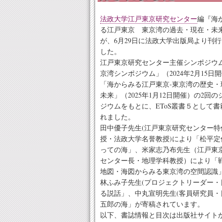
法政大学江戸東京研究センター
編『海
る江戸東京 東京湾の過去・現在・未
が、6月29日に法政大学出版局より刊
した。
江戸東京研究センター主催シンポジウ
京湾シンポジウム」（2024年2月15日
「海からみる江戸東京‐東京湾の歴史・
未来」（2025年1月12日開催）の2回の
ジウムをもとに、EToS叢書５として書
れました。
田中優子先生(江戸東京研究センター特
授・法政大学名誉教授)により「松平定
っての海」、米家志乃布先生（江戸東
センター長・地理学科教授）により「
地図・海図からみる東京湾の空間認識
林ふみ子先生(プロジェクトリーダー・
る説話」、中丸宣明先生(客員研究員・
五郎の海」が寄稿されています。
以下、書誌情報と目次は出版社サイト