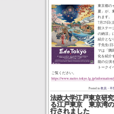
東京都のイベ
夏」が、
れます。
7月25日
館ステー
の納涼」
紹介とな
子先生(
マは「隅
化を紹介
能の公演
トークイ
ご覧ください。
https://www.metro.tokyo.lg.jp/information
Posted in
教員・卒
法政大学江戸東京研
る江戸東京 東京湾
行されました