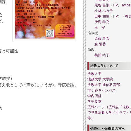
期課
尾谷 昌則
（
HP
、
Twitte
小林 ふみ子
と
田中 和生
（
HP
）（
教
ど、
伊海 孝充
王 安
准教授
遠藤 星希
森 陽香
助教
質と可能性
菊間 晴子
法政大学について
法政大学
学教授）
法政大学 大学院
え歌としての声歌(しようが)、寺院歌謡、
法政大学 通信教育部
市ヶ谷キャンパス
学内店舗
学生食堂
広報ページ（広報誌「法政
他
で見る法政大学／クラブ・
等）
受験生・保護者の方へ