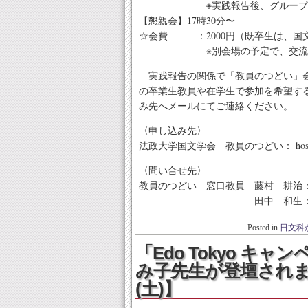
※実践報告後、グループ交流
【懇親会】17時30分〜
☆会費 ：2000円（既卒生は、国文
※別会場の予定で、交流会の
実践報告の関係で「教員のつどい」会
の卒業生教員や在学生で参加を希望する
み先へメールにてご連絡ください。
〈申し込み先〉
法政大学国文学会 教員のつどい： hoseikok
〈問い合せ先〉
教員のつどい 窓口教員 藤村 耕治：fujim
田中 和生：ktanaka（アッ
Posted in
日文科
「Edo Tokyo キャ
み子先生が登壇されます
(土)】