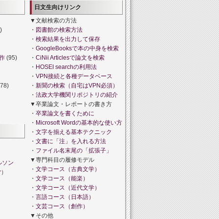
日文生向けリンク
▼文献検索の方法
)
・
図書館の検索方法
・
検索結果を出力して保存
・
GoogleBooksで本の中身を検索
作
(95)
・
CiNii Articlesで論文を検索
・
HOSEI searchの利用法
・
VPN接続と各種データベース
78)
・
新聞の検索（自宅はVPN必須）
・
法政大学機関リポジトリの紹介
▼卒業論文・レポートの書き方
・
卒業論文を書くために
・
Microsoft Wordの基本的な使い方
・
文字を揃える基本テクニック
・
文書に「注」を入れる方法
・
ファイル名末尾の「拡張子」
▼専門科目の履修モデル
ルソン
・
文学コース（古典文学）
r
）
・
文学コース（能楽）
・
文学コース（近代文学）
・
言語コース（日本語）
・
文芸コース（創作）
▼その他