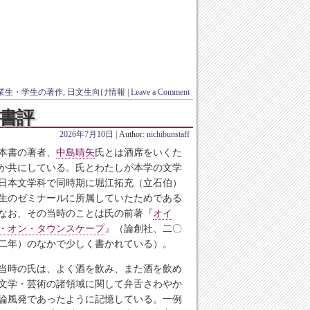
業生・学生の著作
,
日文生向け情報
|
Leave a Comment
書評
2026年7月10日
| Author:
nichibunstaff
本書の著者、
中島晴矢
氏とは酒席をいくた
か共にしている。氏とわたしが本学の文学
日本文学科で同時期に堀江拓充（立石伯）
生のゼミナールに所属していたためである
なお、その当時のことは氏の前著『
オイ
・オン・タウンスケープ
』（論創社、二〇
二年）のなかで少しく書かれている）。
時の氏は、よく酒を飲み、また酒を飲め
文学・芸術の諸領域に関して弁舌さわやか
論風発であったように記憶している。一例