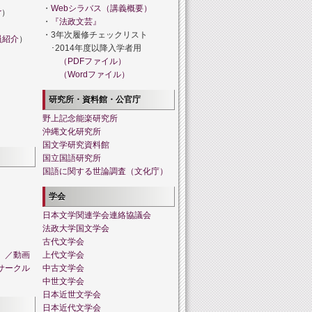
・
Webシラバス（講義概要）
r
）
・
『法政文芸』
・3年次履修チェックリスト
員紹介
）
･2014年度以降入学者用
（PDFファイル）
（Wordファイル）
研究所・資料館・公官庁
野上記念能楽研究所
沖縄文化研究所
国文学研究資料館
国立国語研究所
国語に関する世論調査（文化庁）
学会
日本文学関連学会連絡協議会
法政大学国文学会
古代文学会
」／動画
上代文学会
サークル
中古文学会
中世文学会
日本近世文学会
日本近代文学会