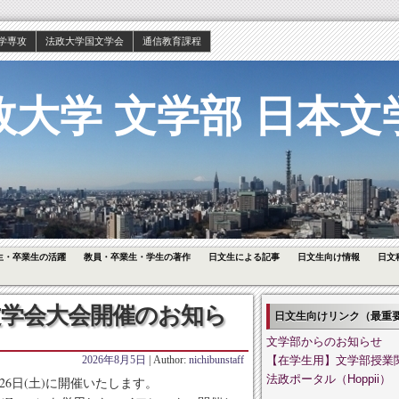
学専攻
法政大学国文学会
通信教育課程
政大学 文学部 日本文
生・卒業生の活躍
教員・卒業生・学生の著作
日文生による記事
日文生向け情報
日文
国文学会大会開催のお知ら
日文生向けリンク（最重
文学部からのお知らせ
2026年8月5日
| Author:
nichibunstaff
【在学生用】文学部授業
法政ポータル（Hoppii）
6日(土)に開催いたします。