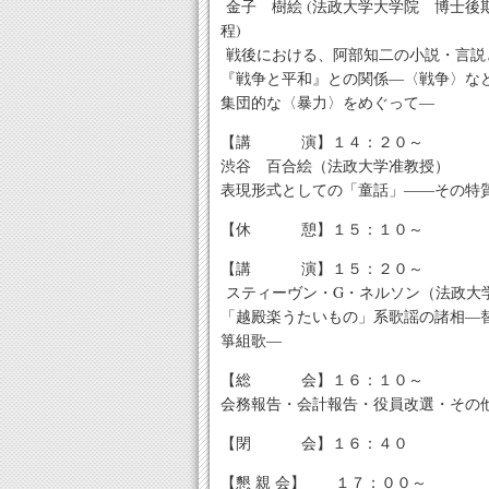
金子 樹絵 (法政大学大学院 博士後
程)
戦後における、阿部知二の小説・言説
『戦争と平和』との関係―〈戦争〉な
集団的な〈暴力〉をめぐって―
【講 演】１４：２０～
渋谷 百合絵（法政大学准教授）
表現形式としての「童話」――その特
【休 憩】１５：１０～
【講 演】１５：２０～
スティーヴン・G・ネルソン（法政大
「越殿楽うたいもの」系歌謡の諸相―替
箏組歌―
【総 会】１６：１０～
会務報告・会計報告・役員改選・その
【閉 会】１６：４０
【懇 親 会】 １７：００～