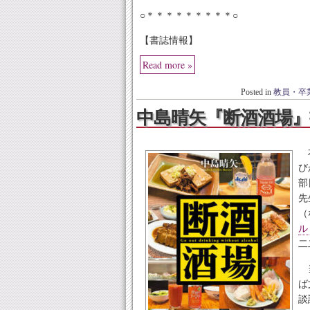
○＊＊＊＊＊＊＊＊＊○
【書誌情報】
Read more »
Posted in
教員・卒
中島晴矢『断酒酒場』
び
部
先
（
ル
二
当
ば
談