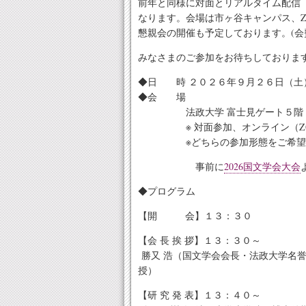
前年と同様に対面とリアルタイム配信（
なります。会場は市ヶ谷キャンパス、Z
懇親会の開催も予定しております。(会費
みなさまのご参加をお待ちしておりま
◆日 時 ２０２６年９月２６日（土
◆会 場
法政大学 富士見ゲート５階 
※ 対面参加、オンライン（ZOO
※どちらの参加形態をご希望の
事前に
2026国文学会大会
◆プログラム
【開 会】１３：３０
【会 長 挨 拶】１３：３０～
勝又 浩（国文学会会長・法政大学名
授）
【研 究 発 表】１３：４０～