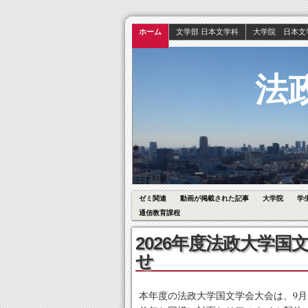
ホーム
文学部 日本文学科
大学院 日本文
法
ゼミ関連
動画が掲載された記事
大学院
学
通信教育課程
2026年度法政大学
せ
本年度の法政大学国文学会大会は、9月2