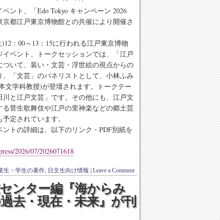
ント、「Edo Tokyo キャンペーン 2026
東京都江戸東京博物館との共催により開催さ
(土)12：00～13：15に行われる江戸東京博物
ジイベント、トークセッションでは、「江戸
について、装い・文芸・浮世絵の視点からの
り、「文芸」のパネリストとして、小林ふみ
日本文学科教授)が登壇されます。トークテー
田川と江戸文芸」です。その他にも、江戸文
する菅生歌舞伎や江戸の里神楽などの郷土芸
も予定されています。
ベントの詳細は、以下のリンク・PDF別紙を
/press/2026/07/2026071618
業生・学生の著作
,
日文生向け情報
|
Leave a Comment
究センター編『海からみ
の過去・現在・未来』が刊