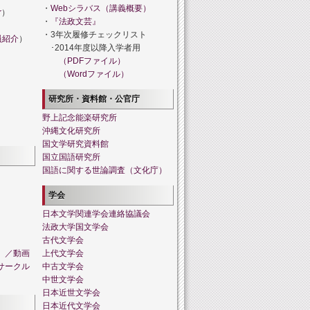
・
Webシラバス（講義概要）
r
）
・
『法政文芸』
・3年次履修チェックリスト
員紹介
）
･2014年度以降入学者用
（PDFファイル）
（Wordファイル）
研究所・資料館・公官庁
野上記念能楽研究所
沖縄文化研究所
国文学研究資料館
国立国語研究所
国語に関する世論調査（文化庁）
学会
日本文学関連学会連絡協議会
法政大学国文学会
古代文学会
」／動画
上代文学会
サークル
中古文学会
中世文学会
日本近世文学会
日本近代文学会