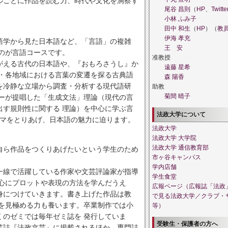
ルごとに作品を読む力、時代や文化を洞察す
尾谷 昌則
（
HP
、
Twitte
小林 ふみ子
田中 和生
（
HP
）（
教
伊海 孝充
語学から見た日本語など、「言語」の複雑
王 安
のが言語コースです。
准教授
がえる古代の日本語や、『おもろさうし』か
遠藤 星希
代・各地域における言葉の変遷を探る古典語
森 陽香
を冷静な立場から調査・分析する現代語研
助教
キーが提唱した「生成文法」理論（現代の言
菊間 晴子
出す規則性に関する 理論）を中心に学ぶ言
法政大学について
ーマをとりあげ、日本語の魅力に迫ります。
法政大学
法政大学 大学院
自ら作品をつくりあげたいという学生のため
法政大学 通信教育部
市ヶ谷キャンパス
学内店舗
一線で活躍している作家や文芸評論家が指導
学生食堂
中心にプロットや表現の方法を学んだうえ
広報ページ（広報誌「法政
身につけていきます。書き上げた作品は教
で見る法政大学／クラブ・
品を見極める力も養います。卒業制作では小
等）
くのゼミでは毎年ゼミ誌を 発行していま
受験生・保護者の方へ
芸誌『法政文芸』に掲載されるほか、専門誌