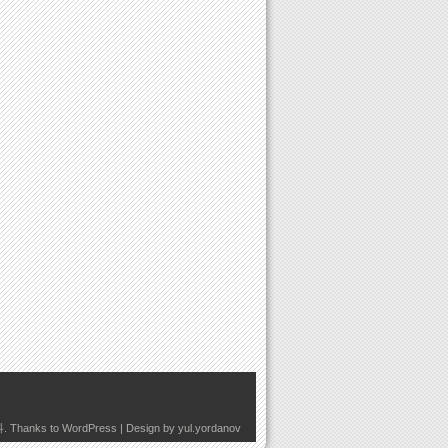
科
. Thanks to
WordPress
| Design by
yul.yordanov