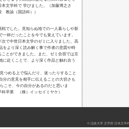
日本文学科で 学びました。（加藤博之さ
学校 教諭（国語科））
挑戦でした。見知らぬ地での一人暮らしや新
安で一杯だったことを今でも覚えています。
年次で中世日本文学のゼミに入りました。高
作品をより深く読み解く事で作者の意図や時
ることができました。また、ゼミ合宿では京
た地に赴くことで、より深く作品と触れ合う
を見つめる上で悩んだり、迷ったりすること
や自分の意見を相手に伝えることの大切さも
からこそ、今の自分があるのだと思いま
文学科卒業 （株）イッセイミヤケ）
©
法政大学 文学部 日本文学