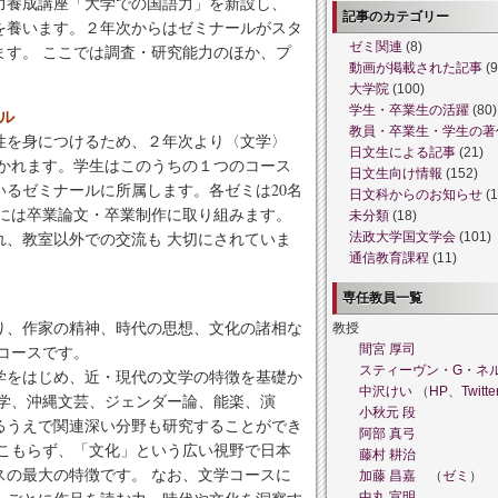
力養成講座「大学での国語力」を新設し、
記事のカテゴリー
を養います。２年次からはゼミナールがスタ
ゼミ関連
(8)
ます。 ここでは調査・研究能力のほか、プ
動画が掲載された記事
(9
大学院
(100)
学生・卒業生の活躍
(80)
ール
教員・卒業生・学生の著
性を身につけるため、２年次より〈文学〉
日文生による記事
(21)
分かれます。学生はこのうちの１つのコース
日文生向け情報
(152)
るゼミナールに所属します。各ゼミは20名
日文科からのお知らせ
(1
次には卒業論文・卒業制作に取り組みます。
未分類
(18)
れ、教室以外での交流も 大切にされていま
法政大学国文学会
(101)
通信教育課程
(11)
専任教員一覧
り、作家の精神、時代の思想、文化の諸相な
教授
コースです。
間宮 厚司
スティーヴン・G・ネ
学をはじめ、近・現代の文学の特徴を基礎か
中沢けい
（
HP
、
Twitte
文学、沖縄文芸、ジェンダー論、能楽、演
小秋元 段
るうえで関連深い分野も研究することができ
阿部 真弓
じこもらず、「文化」という広い視野で日本
藤村 耕治
スの最大の特徴です。 なお、文学コースに
加藤 昌嘉
（
ゼミ
）
中丸 宣明