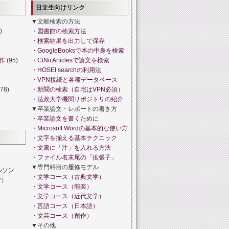
日文生向けリンク
▼文献検索の方法
)
・
図書館の検索方法
・
検索結果を出力して保存
・
GoogleBooksで本の中身を検索
作
(95)
・
CiNii Articlesで論文を検索
・
HOSEI searchの利用法
・
VPN接続と各種データベース
78)
・
新聞の検索（自宅はVPN必須）
・
法政大学機関リポジトリの紹介
▼卒業論文・レポートの書き方
・
卒業論文を書くために
・
Microsoft Wordの基本的な使い方
・
文字を揃える基本テクニック
・
文書に「注」を入れる方法
・
ファイル名末尾の「拡張子」
▼専門科目の履修モデル
ルソン
・
文学コース（古典文学）
r
）
・
文学コース（能楽）
・
文学コース（近代文学）
・
言語コース（日本語）
・
文芸コース（創作）
▼その他