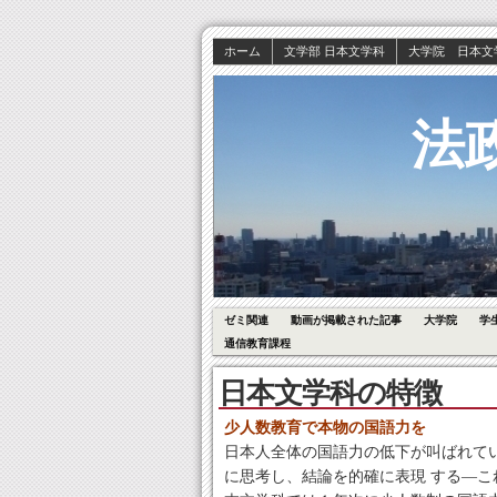
ホーム
文学部 日本文学科
大学院 日本文
法
ゼミ関連
動画が掲載された記事
大学院
学
通信教育課程
日本文学科の特徴
少人数教育で本物の国語力を
日本人全体の国語力の低下が叫ばれて
に思考し、結論を的確に表現 する―