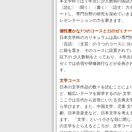
本文学科では１年次に少人数制の国語
〈読む〉〈聞く〉〈書く〉〈話す〉力
ートし、専門分野の研究を深めていき
レゼンテーションの力を磨きます。
個性豊かな3つのコースと22のゼミナ
日本文学科のカリキュラムは高い専門
〈言語〉〈文芸〉の３つのコースに 
に籍を置き、そのコースに設置されてい
以下の 少人数制をとっており、４年
ゼミでは合宿や研修旅行などが企画さ
す。
文学コース
日本の文学作品の数々を読むことによ
ど、幅広いテーマを探求するのが 文学
ここでは古代から近世にいたる古典文
ら学びます。また、中国文学、児童 
劇、日本音楽史など、日本文学を考え
ます。 「文学」という小さな殻に閉
の文学をとらえるところが、文学コー