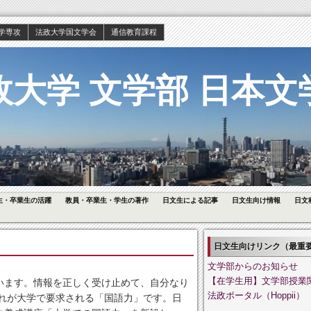
学専攻
法政大学国文学会
通信教育課程
政大学 文学部 日本文
生・卒業生の活躍
教員・卒業生・学生の著作
日文生による記事
日文生向け情報
日文
日文生向けリンク（最重
文学部からのお知らせ
います。情報を正しく受け止めて、自分なり
【在学生用】文学部授業
法政ポータル（Hoppii）
これが大学で要求される「国語力」です。日