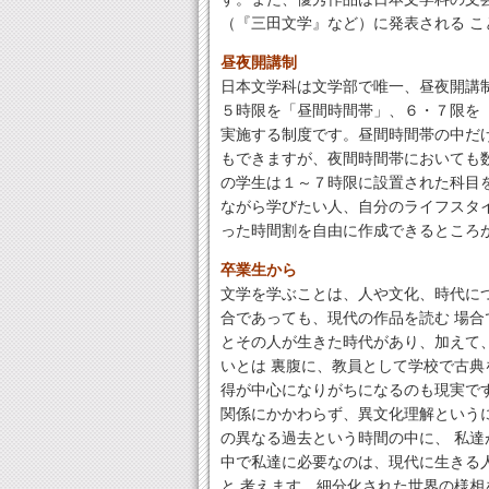
（『三田文学』など）に発表される こ
昼夜開講制
日本文学科は文学部で唯一、昼夜開講
５時限を「昼間時間帯」、６・７限を
実施する制度です。昼間時間帯の中だ
もできますが、夜間時間帯においても
の学生は１～７時限に設置された科目
ながら学びたい人、自分のライフスタ
った時間割を自由に作成できるところ
卒業生から
文学を学ぶことは、人や文化、時代に
合であっても、現代の作品を読む 場
とその人が生きた時代があり、加えて
いとは 裏腹に、教員として学校で古
得が中心になりがちになるのも現実で
関係にかかわらず、異文化理解という
の異なる過去という時間の中に、 私
中で私達に必要なのは、現代に生きる
と 考えます。細分化された世界の様