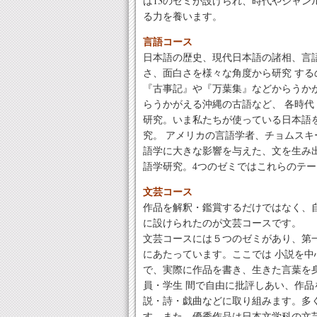
は13のゼミが設けられ、時代やジャン
る力を養います。
言語コース
日本語の歴史、現代日本語の諸相、言
さ、面白さを様々な角度から研究 する
『古事記』や『万葉集』などからうか
らうかがえる沖縄の古語など、 各時
研究。いま私たちが使っている日本語
究。 アメリカの言語学者、チョムス
語学に大きな影響を与えた、文を生み
語学研究。4つのゼミではこれらのテ
文芸コース
作品を解釈・鑑賞するだけではなく、
に設けられたのが文芸コースです。
文芸コースには５つのゼミがあり、第
にあたっています。ここでは 小説を
で、実際に作品を書き、生きた言葉を
員・学生 間で自由に批評しあい、作
説・詩・戯曲などに取り組みます。多
す。また、優秀作品は日本文学科の文