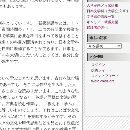
ともあります。
入学案内／入試情報
日本文学科
（大学公式HP）
文学部の講義一覧
制をとっています。 昼夜開講制とは、１～
キャリア・就職支援
保護者の方へ
「夜間時間帯」とし、二つの時間帯で授業を
けで卒業に必要な科目をすべて履修すること
過去の記事
数多くの科目が開講されており、日本文学科
過
を自由に履修することができます。仕事をし
去
イルを大切にしたい人にとっては、自分に合
の
メタ情報
が魅力です。
記
ログイン
事
投稿フィード
コメントフィード
ついて学ぶことだと思います。古典を読む場
WordPress.org
合であっても、そこには作品を生み出した人
、さまざまな読み手がいます。このような思
典を教えるとなると、英語と同様に文法の習
す。古典を読む作業は、 「教える－学ぶ」
に等しいものでしょう。それはことばや文化
達が入り込むことを意味するからです。その
人々の文化や時代思潮などを見とおす視点だ
相をひとまず大雑把に捉えるための教養と専