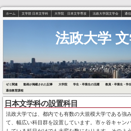
ホーム
文学部 日本文学科
大学院 日本文学専攻
法政大学国文学会
通信
法政大学 文
ゼミ関連
動画が掲載された記事
大学院
学生・卒業生の活躍
教員・卒業生・学
通信教育課程
日本文学科の設置科目
法政大学では、都内でも有数の大規模大学である強
て、幅広い科目群を設置しています。市ヶ谷キャン
している科目だけでも大変な数になります。そのよ