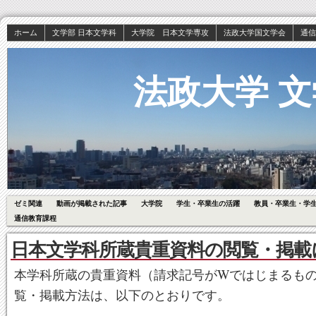
ホーム
文学部 日本文学科
大学院 日本文学専攻
法政大学国文学会
通信
法政大学 文
ゼミ関連
動画が掲載された記事
大学院
学生・卒業生の活躍
教員・卒業生・学
通信教育課程
日本文学科所蔵貴重資料の閲覧・掲載
本学科所蔵の貴重資料（請求記号がWではじまるも
覧・掲載方法は、以下のとおりです。