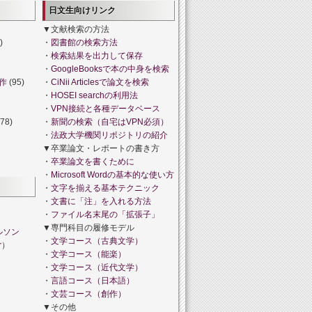
日文生向けリンク
▼文献検索の方法
)
・
図書館の検索方法
・
検索結果を出力して保存
・
GoogleBooksで本の中身を検索
作
(95)
・
CiNii Articlesで論文を検索
・
HOSEI searchの利用法
・
VPN接続と各種データベース
78)
・
新聞の検索（自宅はVPN必須）
・
法政大学機関リポジトリの紹介
▼卒業論文・レポートの書き方
・
卒業論文を書くために
・
Microsoft Wordの基本的な使い方
・
文字を揃える基本テクニック
・
文書に「注」を入れる方法
・
ファイル名末尾の「拡張子」
▼専門科目の履修モデル
ルソン
・
文学コース（古典文学）
r
）
・
文学コース（能楽）
・
文学コース（近代文学）
・
言語コース（日本語）
・
文芸コース（創作）
▼その他