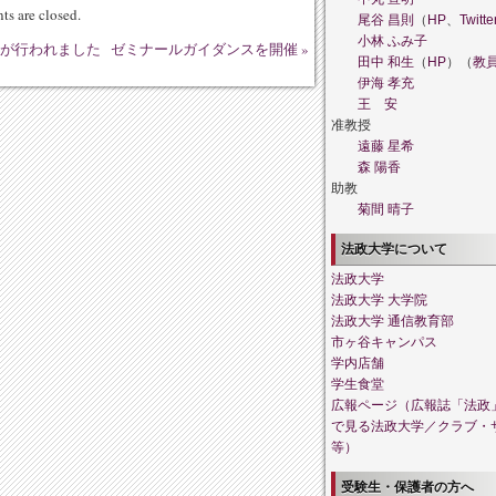
s are closed.
尾谷 昌則
（
HP
、
Twitte
小林 ふみ子
式が行われました
ゼミナールガイダンスを開催
»
田中 和生
（
HP
）（
教
伊海 孝充
王 安
准教授
遠藤 星希
森 陽香
助教
菊間 晴子
法政大学について
法政大学
法政大学 大学院
法政大学 通信教育部
市ヶ谷キャンパス
学内店舗
学生食堂
広報ページ（広報誌「法政
で見る法政大学／クラブ・
等）
受験生・保護者の方へ