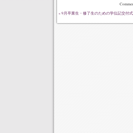
Comment
«
9月卒業生・修了生のための学位記交付