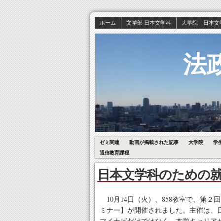
ホーム
文学部 日本文学科
大学院 日本文
法
ゼミ関連
動画が掲載された記事
大学院
学
通信教育課程
日本文学科のための
10月14日（火）、858教室で、第
ミナー】が開催されました。主催は、
マイナビだけではなく、本学キャリア