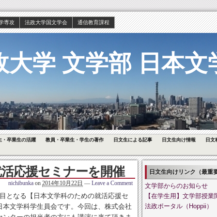
学専攻
法政大学国文学会
通信教育課程
政大学 文学部 日本文
生・卒業生の活躍
教員・卒業生・学生の著作
日文生による記事
日文生向け情報
日文
就活応援セミナーを開催
日文生向けリンク（最重
nichibunka
on
2014年10月22日
—
Leave a Comment
文学部からのお知らせ
２回目となる【日本文学科のための就活応援セ
【在学生用】文学部授業
日本文学科学生員会です。今回は、株式会社
法政ポータル（Hoppii）
センターの担当者の方にも講演に来て頂きま