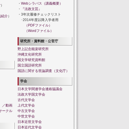
・
Webシラバス（講義概要）
r
）
・
『法政文芸』
・3年次履修チェックリスト
員紹介
）
･2014年度以降入学者用
（PDFファイル）
（Wordファイル）
研究所・資料館・公官庁
野上記念能楽研究所
沖縄文化研究所
国文学研究資料館
国立国語研究所
国語に関する世論調査（文化庁）
学会
日本文学関連学会連絡協議会
法政大学国文学会
古代文学会
」／動画
上代文学会
サークル
中古文学会
中世文学会
日本近世文学会
日本近代文学会