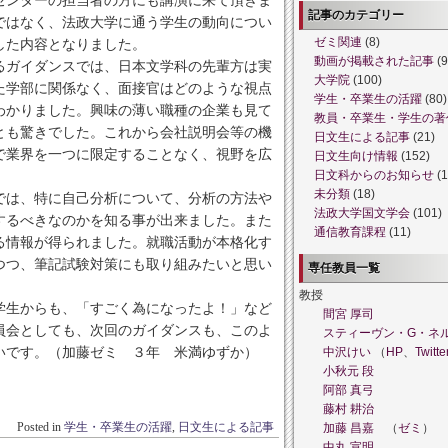
記事のカテゴリー
ではなく、法政大学に通う学生の動向につい
した内容となりました。
ゼミ関連
(8)
動画が掲載された記事
(9
ガイダンスでは、日本文学科の先輩方は実
大学院
(100)
た学部に関係なく、面接官はどのような視点
学生・卒業生の活躍
(80)
わかりました。興味の薄い職種の企業も見て
教員・卒業生・学生の著
とも驚きでした。これから会社説明会等の機
日文生による記事
(21)
で業界を一つに限定することなく、視野を広
日文生向け情報
(152)
日文科からのお知らせ
(1
未分類
(18)
は、特に自己分析について、分析の方法や
法政大学国文学会
(101)
するべきなのかを知る事が出来ました。また
通信教育課程
(11)
る情報が得られました。就職活動が本格化す
つつ、筆記試験対策にも取り組みたいと思い
専任教員一覧
教授
生からも、「すごく為になったよ！」など
間宮 厚司
員会としても、次回のガイダンスも、このよ
スティーヴン・G・ネ
いです。（加藤ゼミ ３年 米満ゆずか）
中沢けい
（
HP
、
Twitte
小秋元 段
阿部 真弓
藤村 耕治
Posted in
学生・卒業生の活躍
,
日文生による記事
加藤 昌嘉
（
ゼミ
）
中丸 宣明