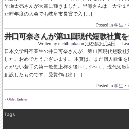
早瀬太亮さんが大賞に輝きました。早瀬さんは、大学１
た昨年度の大会でも岐阜市長賞で入 […]
Posted in
学生・
井口可奈さんが第11回現代短歌社賞を
Written by
nichibunka
on
2023年10月4日
—
Lea
日本文学科卒業生の井口可奈さんが、第11回現代短歌社
した。おめでとうございます。 本賞は、まだ個人歌集を
とがない若手の第一歌集上梓を後押しすべく、現代短歌社が
創設したものです。受賞作は出 […]
Posted in
学生・
« Older Entries
Tags