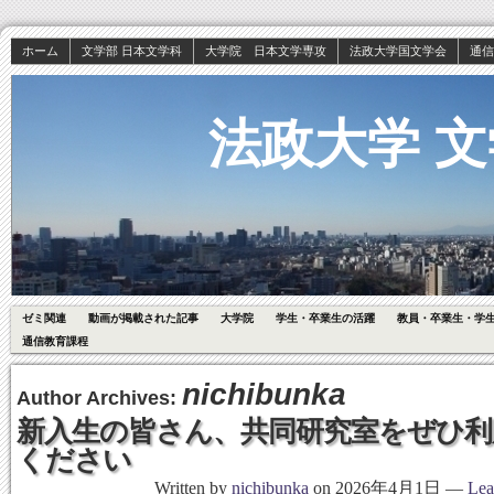
ホーム
文学部 日本文学科
大学院 日本文学専攻
法政大学国文学会
通信
法政大学 文
ゼミ関連
動画が掲載された記事
大学院
学生・卒業生の活躍
教員・卒業生・学
通信教育課程
nichibunka
Author Archives:
新入生の皆さん、共同研究室をぜひ利
ください
Written by
nichibunka
on
2026年4月1日
—
Lea