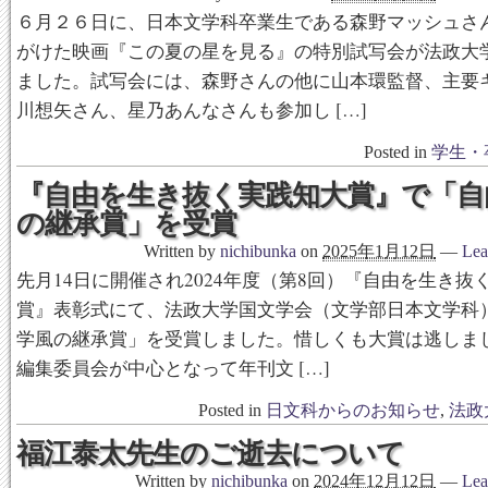
６月２６日に、日本文学科卒業生である森野マッシュさ
がけた映画『この夏の星を見る』の特別試写会が法政大
ました。試写会には、森野さんの他に山本環監督、主要
川想矢さん、星乃あんなさんも参加し […]
Posted in
学生・
『自由を生き抜く実践知大賞』で「自
の継承賞」を受賞
Written by
nichibunka
on
2025年1月12日
—
Lea
先月14日に開催され2024年度（第8回）『自由を生き抜
賞』表彰式にて、法政大学国文学会（文学部日本文学科
学風の継承賞」を受賞しました。惜しくも大賞は逃しま
編集委員会が中心となって年刊文 […]
Posted in
日文科からのお知らせ
,
法政
福江泰太先生のご逝去について
Written by
nichibunka
on
2024年12月12日
—
Lea