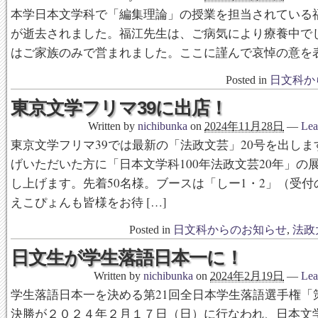
本学日本文学科で「編集理論」の授業を担当されている
が逝去されました。福江先生は、ご病気により療養中で
はご家族のみで営まれました。ここに謹んで哀悼の意を
Posted in
日文科か
東京文学フリマ39に出店！
Written by
nichibunka
on
2024年11月28日
—
Lea
東京文学フリマ39では最新の「法政文芸」20号を出しま
げいただいた方に「日本文学科100年法政文芸20年」の
し上げます。先着50名様。ブースは「しー1・2」（受付
えこぴょんも皆様をお待 […]
Posted in
日文科からのお知らせ
,
法政
日文生が学生落語日本一に！
Written by
nichibunka
on
2024年2月19日
—
Lea
学生落語日本一を決める第21回全日本学生落語選手権「
決勝が２０２４年２月１７日（日）に行なわれ、日本文