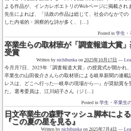
よる作品が、インカレポエトリのWebページに掲載され
先生によれば、「法政の作品は総じて、社会のなかでの
した内省的・洞察的な詩が多く、 […]
Posted in
学生・
卒業生らの取材班が「調査報道大賞」
受賞
Written by
nichibunka
on
2025年10月17日
—
Lea
今月月7日、2025年「調査報道大賞」の授賞式が開かれ
卒業生の山田俊介さんらの取材班による岐阜新聞の連載
レスは、どこへ行った―岐阜の現場から―』が奨励賞を
た。選考委員は、江川紹子さん（ジ […]
Posted in
学生・卒業生
日文卒業生の森野マッシュ脚本による
『この夏の星を見る』
Written by
nichibunka
on
2025年7月4日
—
Lea