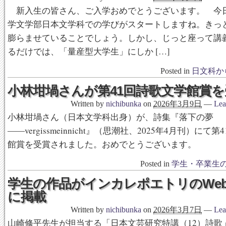
新入生の皆さん、ご入学おめでとうございます。 今
学文学部日本文学科での学びがスタートしますね。きっ
膨らませていることでしょう。しかし、じっと座って講
るだけでは、「量産型大学生」にしか […]
Posted in
日文科か
小林坩堝さんが第41回詩歌文学館賞を
Written by
nichibunka
on
2026年3月9日
—
Lea
小林坩堝さん（日本文学科出身）が、詩集『落下の夢
――vergissmeinnicht』（思潮社、2025年4月刊）にて
館賞を受賞されました。おめでとうございます。
Posted in
学生・卒業生
学生の作品がインカレポエトリのWe
に掲載
Written by
nichibunka
on
2026年3月7日
—
Lea
山崎修平先生が担当する「日本文芸研究特講（12）詩歌