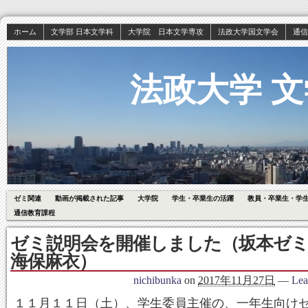
ホーム
文学部 日本文学科
大学院 日本文学専攻
法政大学国文学会
通信
法政大学 文
ゼミ関連
動画が掲載された記事
大学院
学生・卒業生の活躍
教員・卒業生・学
通信教育課程
ゼミ説明会を開催しました（坂本ゼミ
海保麻衣）
nichibunka
on
2017年11月27日
—
Lea
１１月１１日（土）、学生委員主催の、一年生向け