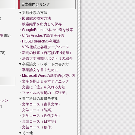
日文生向けリンク
▼文献検索の方法
)
・
図書館の検索方法
・
検索結果を出力して保存
・
GoogleBooksで本の中身を検索
作
(95)
・
CiNii Articlesで論文を検索
・
HOSEI searchの利用法
・
VPN接続と各種データベース
78)
・
新聞の検索（自宅はVPN必須）
・
法政大学機関リポジトリの紹介
▼卒業論文・レポートの書き方
・
卒業論文を書くために
・
Microsoft Wordの基本的な使い方
・
文字を揃える基本テクニック
・
文書に「注」を入れる方法
・
ファイル名末尾の「拡張子」
▼専門科目の履修モデル
ルソン
・
文学コース（古典文学）
r
）
・
文学コース（能楽）
・
文学コース（近代文学）
・
言語コース（日本語）
・
文芸コース（創作）
▼その他