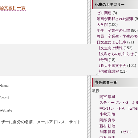
記事のカテゴリー
論文題目一覧
ゼミ関連
(8)
動画が掲載された記事
(9
大学院
(100)
学生・卒業生の活躍
(80)
教員・卒業生・学生の著
日文生による記事
(21)
日文生向け情報
(152)
日文科からのお知らせ
(1
未分類
(18)
法政大学国文学会
(101)
通信教育課程
(11)
専任教員一覧
Name
教授
間宮 厚司
Email
スティーヴン・G・ネ
中沢けい
（
HP
、
Twitte
ebsite
小秋元 段
阿部 真弓
ウザーに自分の名前、メールアドレス、サイト
藤村 耕治
加藤 昌嘉
（
ゼミ
）
中丸 宣明