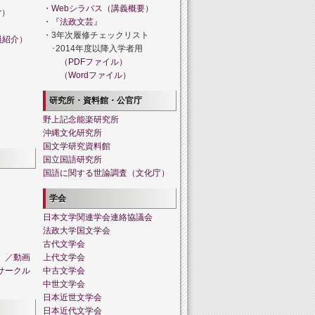
・
Webシラバス（講義概要）
r
）
・
『法政文芸』
・3年次履修チェックリスト
員紹介
）
･2014年度以降入学者用
（PDFファイル）
（Wordファイル）
研究所・資料館・公官庁
野上記念能楽研究所
沖縄文化研究所
国文学研究資料館
国立国語研究所
国語に関する世論調査（文化庁）
学会
日本文学関連学会連絡協議会
法政大学国文学会
古代文学会
」／動画
上代文学会
サークル
中古文学会
中世文学会
日本近世文学会
日本近代文学会