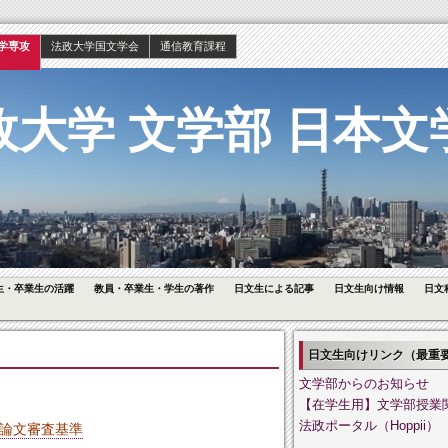
学専攻
法政大学国文学会
通信教育課程
政大学 文学部 日本文
生・卒業生の活躍
教員・卒業生・学生の著作
日文生による記事
日文生向け情報
日文
日文生向けリンク（最重
文学部からのお知らせ
【在学生用】文学部授業
法政ポータル（Hoppii）
論文審査基準