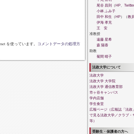
尾谷 昌則
（
HP
、
Twitte
小林 ふみ子
。
田中 和生
（
HP
）（
教
伊海 孝充
王 安
准教授
遠藤 星希
met を使っています。
コメントデータの処理方
森 陽香
助教
菊間 晴子
法政大学について
法政大学
法政大学 大学院
法政大学 通信教育部
市ヶ谷キャンパス
学内店舗
学生食堂
広報ページ（広報誌「法政
で見る法政大学／クラブ・
等）
受験生・保護者の方へ