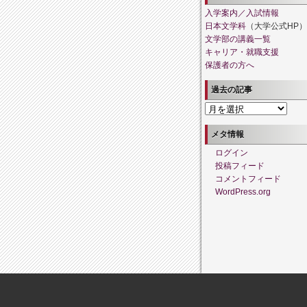
入学案内／入試情報
日本文学科
（大学公式HP）
文学部の講義一覧
キャリア・就職支援
保護者の方へ
過去の記事
過
去
の
メタ情報
記
ログイン
事
投稿フィード
コメントフィード
WordPress.org