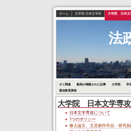
ホーム
文学部 日本文学科
大学院 日本文
法
ゼミ関連
動画が掲載された記事
大学院
学
通信教育課程
大学院 日本文学専攻
日本文学専攻について
3つのポリシー
修士論文、文芸創作作品・研究副