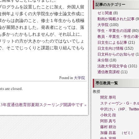
記事のカテゴリー
プログラムを設置したことに加え、外国人留
は例年より多くの大学院生が修士論文作成に
ゼミ関連
(8)
動画が掲載された記事
(9
輩からは勿論のこと、修士１年生からも積極
大学院
(100)
論が展開されました。発表者にとっては、落
学生・卒業生の活躍
(80)
も多かったかもしれませんが、それ以上に、
教員・卒業生・学生の著
メリットの方が大きかったのではないでしょ
日文生による記事
(21)
で、そこでじっくりと課題に取り組んでもら
日文生向け情報
(152)
日文科からのお知らせ
(1
未分類
(18)
法政大学国文学会
(101)
通信教育課程
(11)
Posted in
大学院
専任教員一覧
s are closed.
教授
間宮 厚司
スティーヴン・G・ネ
013年度通信教育部夏期スクーリング開講中です
»
中沢けい
（
HP
、
Twitte
小秋元 段
阿部 真弓
藤村 耕治
加藤 昌嘉
（
ゼミ
）
中丸 宣明