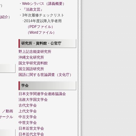
・
Webシラバス（講義概要）
r
）
・
『法政文芸』
・3年次履修チェックリスト
員紹介
）
･2014年度以降入学者用
（PDFファイル）
（Wordファイル）
研究所・資料館・公官庁
野上記念能楽研究所
沖縄文化研究所
国文学研究資料館
国立国語研究所
国語に関する世論調査（文化庁）
学会
日本文学関連学会連絡協議会
法政大学国文学会
古代文学会
」／動画
上代文学会
サークル
中古文学会
中世文学会
日本近世文学会
日本近代文学会