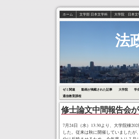
ホーム
文学部 日本文学科
大学院 日本文
法
ゼミ関連
動画が掲載された記事
大学院
学
通信教育課程
修士論文中間報告会が
7月24日（水）13:30より、大学院棟
した。従来は秋に開催していましたが
分に反映させるため、今年度より７月