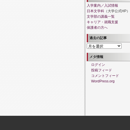
入学案内／入試情報
日本文学科
（大学公式HP）
文学部の講義一覧
キャリア・就職支援
保護者の方へ
過去の記事
過
去
の
メタ情報
記
ログイン
事
投稿フィード
コメントフィード
WordPress.org