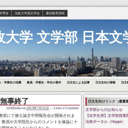
学専攻
法政大学国文学会
通信教育課程
政大学 文学部 日本文
生・卒業生の活躍
教員・卒業生・学生の著作
日文生による記事
日文生向け情報
日文
無事終了
日文生向けリンク（最重
nichibunka
on
2013年7月31日
—
Leave a Comment
文学部からのお知らせ
202教室にて修士論文中間報告会が開催されま
【在学生用】文学部授業
、教員や大学院生からのコメントを修論に十
法政ポータル（Hoppii）
に開催することになりました。