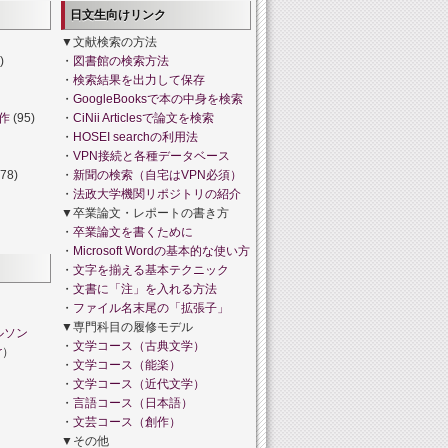
日文生向けリンク
▼文献検索の方法
)
・
図書館の検索方法
・
検索結果を出力して保存
・
GoogleBooksで本の中身を検索
作
(95)
・
CiNii Articlesで論文を検索
・
HOSEI searchの利用法
・
VPN接続と各種データベース
78)
・
新聞の検索（自宅はVPN必須）
・
法政大学機関リポジトリの紹介
▼卒業論文・レポートの書き方
・
卒業論文を書くために
・
Microsoft Wordの基本的な使い方
・
文字を揃える基本テクニック
・
文書に「注」を入れる方法
・
ファイル名末尾の「拡張子」
▼専門科目の履修モデル
ルソン
・
文学コース（古典文学）
r
）
・
文学コース（能楽）
・
文学コース（近代文学）
・
言語コース（日本語）
・
文芸コース（創作）
▼その他