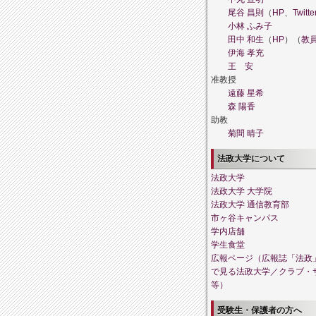
尾谷 昌則
（
HP
、
Twitte
小林 ふみ子
田中 和生
（
HP
）（
教
伊海 孝充
王 安
准教授
遠藤 星希
森 陽香
助教
菊間 晴子
法政大学について
法政大学
法政大学 大学院
法政大学 通信教育部
市ヶ谷キャンパス
学内店舗
学生食堂
広報ページ（広報誌「法政
で見る法政大学／クラブ・
等）
受験生・保護者の方へ