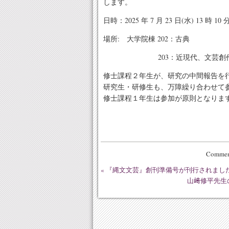
します。
日時：2025 年 7 月 23 日(水) 13 時 10
場所: 大学院棟 202：古典
203：近現代、文芸創
修士課程２年生が、研究の中間報告を
研究生・研修生も、万障繰り合わせて
修士課程１年生は参加が原則となりま
Comment
«
『縄文文芸』創刊準備号が刊行されまし
山﨑修平先生