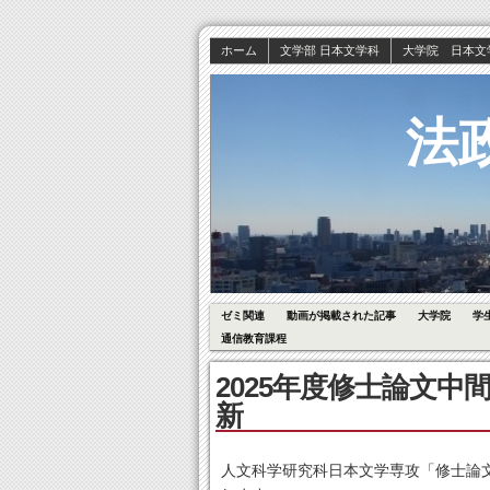
ホーム
文学部 日本文学科
大学院 日本文
法
ゼミ関連
動画が掲載された記事
大学院
学
通信教育課程
2025年度修士論文
新
人文科学研究科日本文学専攻「修士論