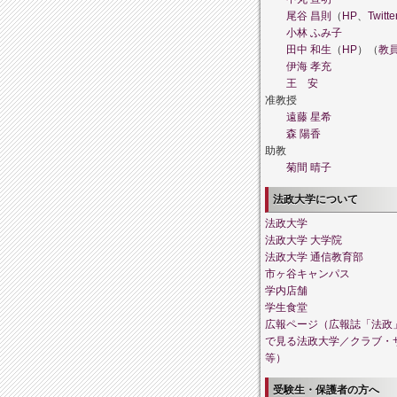
尾谷 昌則
（
HP
、
Twitte
小林 ふみ子
田中 和生
（
HP
）（
教
伊海 孝充
王 安
准教授
遠藤 星希
森 陽香
助教
菊間 晴子
法政大学について
法政大学
法政大学 大学院
法政大学 通信教育部
市ヶ谷キャンパス
学内店舗
学生食堂
広報ページ（広報誌「法政
で見る法政大学／クラブ・
等）
受験生・保護者の方へ