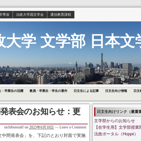
学専攻
法政大学国文学会
通信教育課程
政大学 文学部 日本文
生・卒業生の活躍
教員・卒業生・学生の著作
日文生による記事
日文生向け情報
日文
中間発表会のお知らせ：更
日文生向けリンク（最重
文学部からのお知らせ
nichibunstaff
on
2025年6月10日
—
Leave a Comment
【在学生用】文学部授業
法政ポータル（Hoppii）
文中間発表会」を、下記のとおり対面で実施