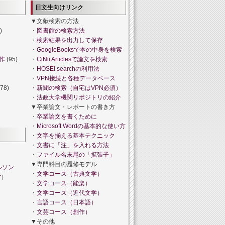
日文生向けリンク
▼文献検索の方法
)
・
図書館の検索方法
・
検索結果を出力して保存
・
GoogleBooksで本の中身を検索
作
(95)
・
CiNii Articlesで論文を検索
・
HOSEI searchの利用法
・
VPN接続と各種データベース
78)
・
新聞の検索（自宅はVPN必須）
・
法政大学機関リポジトリの紹介
▼卒業論文・レポートの書き方
・
卒業論文を書くために
・
Microsoft Wordの基本的な使い方
・
文字を揃える基本テクニック
・
文書に「注」を入れる方法
・
ファイル名末尾の「拡張子」
▼専門科目の履修モデル
ルソン
・
文学コース（古典文学）
r
）
・
文学コース（能楽）
・
文学コース（近代文学）
・
言語コース（日本語）
・
文芸コース（創作）
▼その他