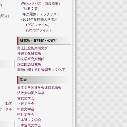
・
Webシラバス（講義概要）
r
）
・
『法政文芸』
・3年次履修チェックリスト
員紹介
）
･2014年度以降入学者用
（PDFファイル）
（Wordファイル）
研究所・資料館・公官庁
野上記念能楽研究所
沖縄文化研究所
国文学研究資料館
国立国語研究所
国語に関する世論調査（文化庁）
学会
日本文学関連学会連絡協議会
法政大学国文学会
古代文学会
」／動画
上代文学会
サークル
中古文学会
中世文学会
日本近世文学会
日本近代文学会