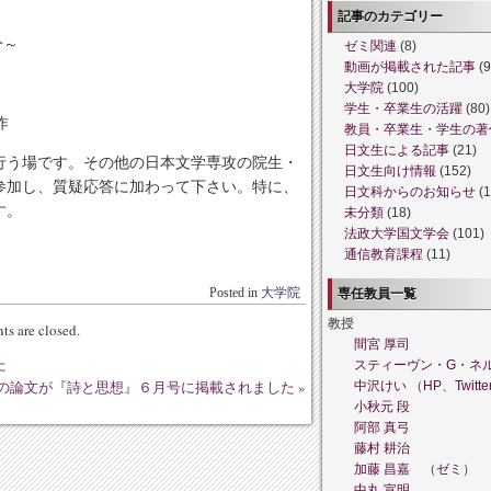
記事のカテゴリー
 分～
ゼミ関連
(8)
動画が掲載された記事
(9
大学院
(100)
学生・卒業生の活躍
(80)
作
教員・卒業生・学生の著
日文生による記事
(21)
行う場です。その他の日本文学専攻の院生・
日文生向け情報
(152)
参加し、質疑応答に加わって下さい。特に、
日文科からのお知らせ
(1
す。
未分類
(18)
法政大学国文学会
(101)
通信教育課程
(11)
Posted in
大学院
専任教員一覧
教授
s are closed.
間宮 厚司
た
スティーヴン・G・ネ
の論文が『詩と思想』６月号に掲載されました
»
中沢けい
（
HP
、
Twitte
小秋元 段
阿部 真弓
藤村 耕治
加藤 昌嘉
（
ゼミ
）
中丸 宣明