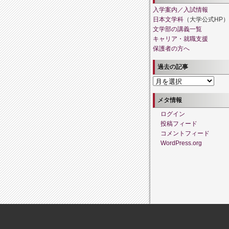
入学案内／入試情報
日本文学科
（大学公式HP）
文学部の講義一覧
キャリア・就職支援
保護者の方へ
過去の記事
過
去
の
メタ情報
記
ログイン
事
投稿フィード
コメントフィード
WordPress.org