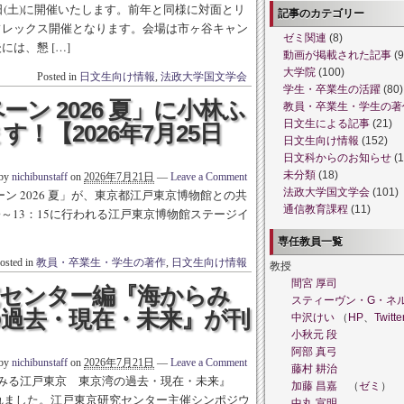
日(土)に開催いたします。前年と同様に対面とリ
記事のカテゴリー
フレックス開催となります。会場は市ヶ谷キャン
ゼミ関連
(8)
は、懇 […]
動画が掲載された記事
(9
大学院
(100)
Posted in
日文生向け情報
,
法政大学国文学会
学生・卒業生の活躍
(80)
ンペーン 2026 夏」に小林ふ
教員・卒業生・学生の著
日文生による記事
(21)
！【2026年7月25日
日文生向け情報
(152)
日文科からのお知らせ
(1
未分類
(18)
 by
nichibunstaff
on
2026年7月21日
—
Leave a Comment
法政大学国文学会
(101)
ペーン 2026 夏」が、東京都江戸東京博物館との共
通信教育課程
(11)
00～13：15に行われる江戸東京博物館ステージイ
専任教員一覧
osted in
教員・卒業生・学生の著作
,
日文生向け情報
教授
間宮 厚司
究センター編『海からみ
スティーヴン・G・ネ
の過去・現在・未来』が刊
中沢けい
（
HP
、
Twitte
小秋元 段
阿部 真弓
 by
nichibunstaff
on
2026年7月21日
—
Leave a Comment
藤村 耕治
みる江戸東京 東京湾の過去・現在・未来』
加藤 昌嘉
（
ゼミ
）
されました。江戸東京研究センター主催シンポジウ
中丸 宣明