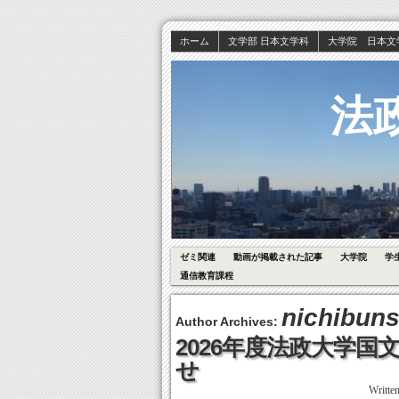
ホーム
文学部 日本文学科
大学院 日本文
法
ゼミ関連
動画が掲載された記事
大学院
学
通信教育課程
nichibuns
Author Archives:
2026年度法政大学
せ
Writte