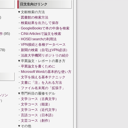
日文生向けリンク
▼文献検索の方法
)
・
図書館の検索方法
・
検索結果を出力して保存
・
GoogleBooksで本の中身を検索
作
(95)
・
CiNii Articlesで論文を検索
・
HOSEI searchの利用法
・
VPN接続と各種データベース
78)
・
新聞の検索（自宅はVPN必須）
・
法政大学機関リポジトリの紹介
▼卒業論文・レポートの書き方
・
卒業論文を書くために
・
Microsoft Wordの基本的な使い方
・
文字を揃える基本テクニック
・
文書に「注」を入れる方法
・
ファイル名末尾の「拡張子」
▼専門科目の履修モデル
ルソン
・
文学コース（古典文学）
r
）
・
文学コース（能楽）
・
文学コース（近代文学）
・
言語コース（日本語）
・
文芸コース（創作）
▼その他