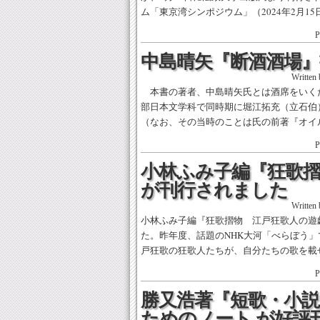
ム「東京湾シンポジウム」（2024年2月15日
P
中島晴矢『断酒酒場』
Written
本書の著者、中島晴矢氏とは酒席をいく
部日本文学科で同時期に堀江拓充（立石伯
（なお、その当時のことは氏の前著『オイル
P
小林ふみ子編『狂歌
が刊行されました
Written
小林ふみ子編『狂歌摺物 江戸狂歌人の遊
た。昨年度、話題のNHK大河「べらぼう」
戸狂歌の狂歌人たちが、自分たちの歌を載せ
P
勝又浩著『短歌・小説
ためのノート が好評