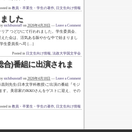
osted in
教員・卒業生・学生の著作
,
日文生向け情報
しました
 by
nichibunstaff
on
2026年4月20日
—
Leave a Comment
テリア つどひにて行われました。学生委員会、
を迎えた会は、活気ある賑やかな中で始まりまし
生委員長へ司 […]
Posted in
日文生向け情報
,
法政大学国文学会
総合)番組に出演されま
 by
nichibunstaff
on
2026年4月18日
—
Leave a Comment
谷昌則先生(日本文学科教授)ご出演の番組『モジ
す。美容家のIKKOさんをゲストに迎え、その
osted in
教員・卒業生・学生の著作
,
日文生向け情報