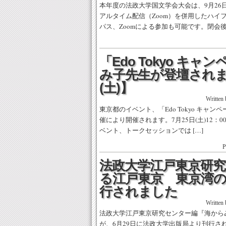
本年度の法政大学国文学会大会は、9月26
アルタイム配信（Zoom）を併用したハイ
パス、Zoomによる参加も可能です。閉会後に
「Edo Tokyo キャ
み子先生が登壇されます
(土)】
Written
東京都のイベント、「Edo Tokyo キャン
催により開催されます。7月25日(土)12：
ベント、トークセッションでは […]
P
法政大学江戸東京研
る江戸東京 東京湾
行されました
Written
法政大学江戸東京研究センター編『海から
が、6月29日に法政大学出版局より刊行