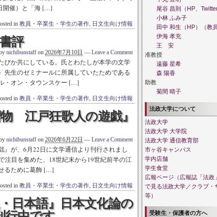
開催）と「海 […]
尾谷 昌則
（
HP
、
Twitte
小林 ふみ子
osted in
教員・卒業生・学生の著作
,
日文生向け情報
田中 和生
（
HP
）（
教
伊海 孝充
書評
王 安
 by
nichibunstaff
on
2026年7月10日
—
Leave a Comment
准教授
たびか共にしている。氏とわたしが本学の文学
遠藤 星希
）先生のゼミナールに所属していたためである
森 陽香
・オン・タウンスケー […]
助教
菊間 晴子
osted in
教員・卒業生・学生の著作
,
日文生向け情報
法政大学について
摺物 江戸狂歌人の遊戯』
法政大学
法政大学 大学院
 by
nichibunstaff
on
2026年6月22日
—
Leave a Comment
法政大学 通信教育部
戯』が、6月22日に文学通信より刊行されまし
市ヶ谷キャンパス
で注目を集めた、18世紀末から19世紀前半の江
学内店舗
学生食堂
るために葛飾 […]
広報ページ（広報誌「法政
osted in
教員・卒業生・学生の著作
,
日文生向け情報
で見る法政大学／クラブ・
等）
・日本語』日本文化論の
刊行中です
受験生・保護者の方へ