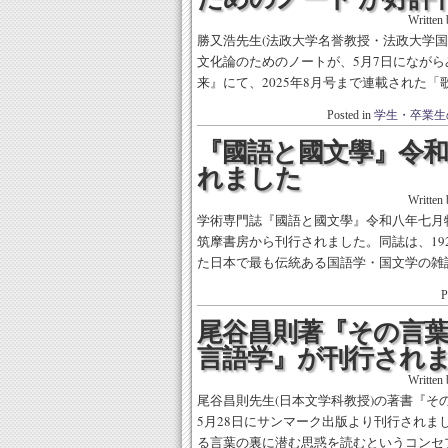
Written
勝又浩先生(法政大学名誉教授・法政大学
文化論のためのノートが、5月7日になが
来』にて、2025年8月号まで連載された「歌
Posted in
学生・卒業生
『國語と國文學』令
れました
Written
学術専門誌『國語と國文學』令和八年七月特
筑摩書房から刊行されました。同誌は、192
た日本で最も伝統ある国語学・国文学の雑誌で
P
尾谷昌則著『その言
言語学』が刊行され
Written
尾谷昌則先生(日本文学科教授)の著書『そ
5月28日にサンマーク出版より刊行されま
る言葉の裏に潜む思惑を読むというコンセプ