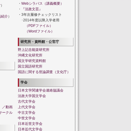
・
Webシラバス（講義概要）
r
）
・
『法政文芸』
・3年次履修チェックリスト
員紹介
）
･2014年度以降入学者用
（PDFファイル）
（Wordファイル）
研究所・資料館・公官庁
野上記念能楽研究所
沖縄文化研究所
国文学研究資料館
国立国語研究所
国語に関する世論調査（文化庁）
学会
日本文学関連学会連絡協議会
法政大学国文学会
古代文学会
」／動画
上代文学会
サークル
中古文学会
中世文学会
日本近世文学会
日本近代文学会