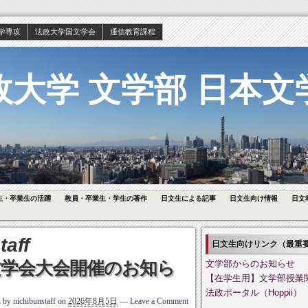
学専攻
法政大学国文学会
通信教育課程
政大学 文学部 日本文
生・卒業生の活躍
教員・卒業生・学生の著作
日文生による記事
日文生向け情報
日文
taff
日文生向けリンク（最重
国文学会大会開催のお知ら
文学部からのお知らせ
【在学生用】文学部授業
法政ポータル（Hoppii）
n by
nichibunstaff
on
2026年8月5日
—
Leave a Comment