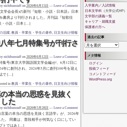
入学案内／入試情報
 by
nichibunstaff
on
2026年6月15日
—
Leave a Comment
国文学会会長)の新刊『短歌・小説・日本語』日本
日本文学科
（大学公式HP）
文学部の講義一覧
らみ書房より刊行されました。月刊誌『短歌往
キャリア・就職支援
・小説・日本 […]
保護者の方へ
の活躍
,
教員・卒業生・学生の著作
,
日文生向け情報
過去の記事
和八年七月特集号が刊行さ
過
去
の
メタ情報
 by
nichibunstaff
on
2026年6月12日
—
Leave a Comment
記
集号(東京大学国語国文学会編)が、6月12日に
ログイン
事
4年に創刊され、2024年5月に創刊100号を迎え
投稿フィード
 […]
コメントフィード
WordPress.org
osted in
教員・卒業生・学生の著作
,
日文生向け情報
葉の本当の思惑を見抜く
ました
 by
nichibunstaff
on
2026年5月28日
—
Leave a Comment
の言葉の本当の思惑を見抜く言語学』が、2026年
した。 同書は、普段相手が何気なく口にしてい
トではあ […]