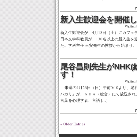
P
新入生歓迎会を開催
Written
新入生歓迎会が、4月18日（土）にカフェ
日本文学科教員が、130名以上の新入生
た。学科主任 王安先生の挨拶から始まり、学
尾谷昌則先生がNHK(
す！
Written
来週の4月26日（日）午前0:10より、尾
バカリ』が、ＮＨＫ（総合）にて放送されま
言葉を心理学者、言語 […]
P
« Older Entries